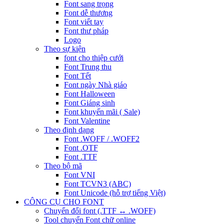
Font sang trọng
Font dễ thương
Font viết tay
Font thư pháp
Logo
Theo sự kiện
font cho thiệp cưới
Font Trung thu
Font Tết
Font ngày Nhà giáo
Font Halloween
Font Giáng sinh
Font khuyến mãi ( Sale)
Font Valentine
Theo định dạng
Font .WOFF / .WOFF2
Font .OTF
Font .TTF
Theo bộ mã
Font VNI
Font TCVN3 (ABC)
Font Unicode (hỗ trợ tiếng Việt)
CÔNG CỤ CHO FONT
Chuyển đổi font (.TTF ↔ .WOFF)
Tool chuyển Font chữ online