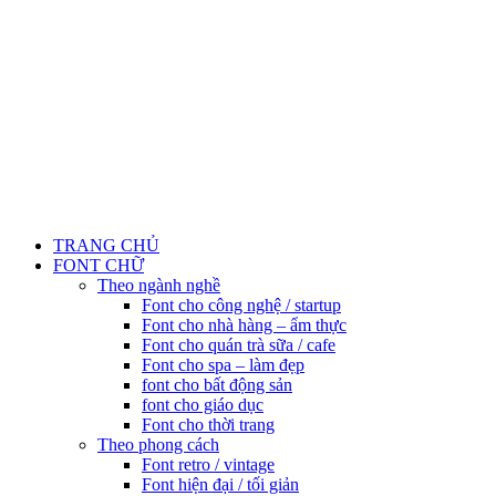
TRANG CHỦ
FONT CHỮ
Theo ngành nghề
Font cho công nghệ / startup
Font cho nhà hàng – ẩm thực
Font cho quán trà sữa / cafe
Font cho spa – làm đẹp
font cho bất động sản
font cho giáo dục
Font cho thời trang
Theo phong cách
Font retro / vintage
Font hiện đại / tối giản