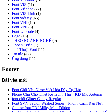
Font Valentine
(18)
Font Việt
(11)
Font Việt hóa
(22)
Font Việt Linh
(1)
Font viết tay
(65)
Font VNI
(14)
Font VNI
(8)
Font-Unicode
(4)
Logo
(15)
THEO NGÀNH NGHỀ
(9)
Theo sự kiện
(1)
Thủ Thuật Font
(11)
Tin tức
(42)
Ứng dụng
(11)
Footer
Bài viết mới
Font Chữ Yêu Nước Việt Hóa Đầy Tự Hào
Phông Chữ Cho Thiết Kế Trung Thu – KD Mid Autumn
font chữ Glitter Candy Regular
Font SVN Sablon Washed Super – Phong Cách Rạn Nứt
Chia sẻ font TBJ Milky Mini Edition