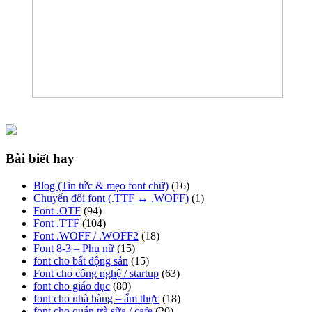
Bài biết hay
Blog (Tin tức & mẹo font chữ)
(16)
Chuyển đổi font (.TTF ↔ .WOFF)
(1)
Font .OTF
(94)
Font .TTF
(104)
Font .WOFF / .WOFF2
(18)
Font 8-3 – Phụ nữ
(15)
font cho bất động sản
(15)
Font cho công nghệ / startup
(63)
font cho giáo dục
(80)
font cho nhà hàng – ẩm thực
(18)
font cho quán trà sữa / cafe
(20)