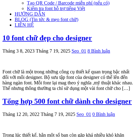
Tạo QR Code / Barcode miễn phí (nếu có)
Kiểm tra font hỗ trợ tiếng Việt
HƯỚNG DẪN
BLOG (Tin tức & mẹo font chữ)
LIÊN HỆ
10 font chữ đẹp cho designer­­
Tháng 3 8, 2023
Tháng 7 19, 2025
Seo_01
8 Bình luận
Font chữ là một trong những công cụ thiết kế quan trọng bậc nhất
đối với mỗi designer. Bộ sưu tập font của designer có thể lên đến
hàng ngàn font. Mỗi fonr lại mag theo ý nghĩa ,mỹ thuật khác nhau.
Thế nhưng thông thường ta chỉ sử dụng một vài font chữ cho […]
Tổng hợp 500 font chữ dành cho designer
Tháng 12 20, 2022
Tháng 7 19, 2025
Seo_01
0 Bình luận
Trong lúc thiết kế, hẳn một số bạn còn gặp khá nhiều khó khăn