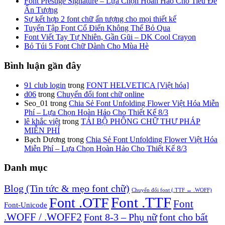
Font Prestige Signature – Lựa Chọn Hoàn Hảo Cho Tiêu Đề
Ấn Tượng
Sự kết hợp 2 font chữ ấn tượng cho mọi thiết kế
Tuyển Tập Font Cổ Điển Không Thể Bỏ Qua
Font Viết Tay Tự Nhiên, Gần Gũi – DK Cool Crayon
Bỏ Túi 5 Font Chữ Dành Cho Mùa Hè
Bình luận gần đây
91 club login
trong
FONT HELVETICA [Việt hóa]
d06
trong
Chuyển đổi font chữ online
Seo_01
trong
Chia Sẻ Font Unfolding Flower Việt Hóa Miễn
Phí – Lựa Chọn Hoàn Hảo Cho Thiết Kế 8/3
lê khắc việt
trong
TẢI BỘ PHÔNG CHỮ THƯ PHÁP
MIỄN PHÍ
Bạch Dương
trong
Chia Sẻ Font Unfolding Flower Việt Hóa
Miễn Phí – Lựa Chọn Hoàn Hảo Cho Thiết Kế 8/3
Danh mục
Blog (Tin tức & mẹo font chữ)
Chuyển đổi font (.TTF ↔ .WOFF)
Font .TTF
Font .OTF
Font
Font-Unicode
.WOFF / .WOFF2
Font 8-3 – Phụ nữ
font cho bất