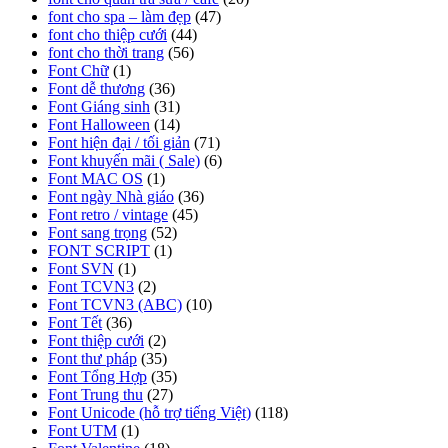
font cho spa – làm đẹp
(47)
font cho thiệp cưới
(44)
font cho thời trang
(56)
Font Chữ
(1)
Font dễ thương
(36)
Font Giáng sinh
(31)
Font Halloween
(14)
Font hiện đại / tối giản
(71)
Font khuyến mãi ( Sale)
(6)
Font MAC OS
(1)
Font ngày Nhà giáo
(36)
Font retro / vintage
(45)
Font sang trọng
(52)
FONT SCRIPT
(1)
Font SVN
(1)
Font TCVN3
(2)
Font TCVN3 (ABC)
(10)
Font Tết
(36)
Font thiệp cưới
(2)
Font thư pháp
(35)
Font Tổng Hợp
(35)
Font Trung thu
(27)
Font Unicode (hỗ trợ tiếng Việt)
(118)
Font UTM
(1)