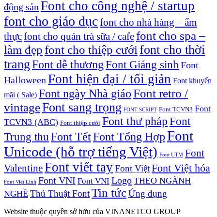
Font cho công nghệ / startup
động sản
font cho giáo dục
font cho nhà hàng – ẩm
font cho spa –
thực
font cho quán trà sữa / cafe
font cho thời
làm đẹp
font cho thiệp cưới
trang
Font dễ thương
Font Giáng sinh
Font
Font hiện đại / tối giản
Halloween
Font khuyến
Font retro /
Font ngày Nhà giáo
mãi ( Sale)
Font sang trọng
vintage
Font
Font TCVN3
FONT SCRIPT
Font thư pháp
Font
TCVN3 (ABC)
Font thiệp cưới
Font
Font Tết
Font Tổng Hợp
Trung thu
Unicode (hỗ trợ tiếng Việt)
Font
Font UTM
Font viết tay
Valentine
Font Việt hóa
Font Việt
Font VNI
Logo
Font VNI
THEO NGÀNH
Font Việt Linh
Tin tức
Thủ Thuật Font
Ứng dụng
NGHỀ
Website thuộc quyền sở hữu của VINANETCO GROUP