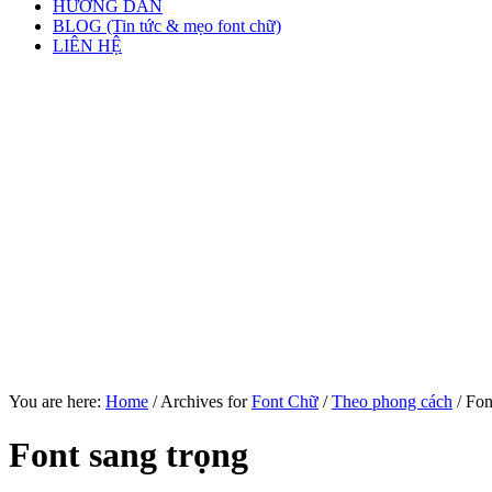
HƯỚNG DẪN
BLOG (Tin tức & mẹo font chữ)
LIÊN HỆ
You are here:
Home
/
Archives for
Font Chữ
/
Theo phong cách
/
Font
Font sang trọng