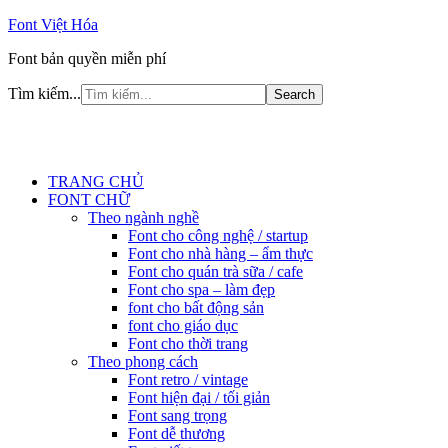
Font Việt Hóa
Font bản quyền miễn phí
Tìm kiếm...
TRANG CHỦ
FONT CHỮ
Theo ngành nghề
Font cho công nghệ / startup
Font cho nhà hàng – ẩm thực
Font cho quán trà sữa / cafe
Font cho spa – làm đẹp
font cho bất động sản
font cho giáo dục
Font cho thời trang
Theo phong cách
Font retro / vintage
Font hiện đại / tối giản
Font sang trọng
Font dễ thương