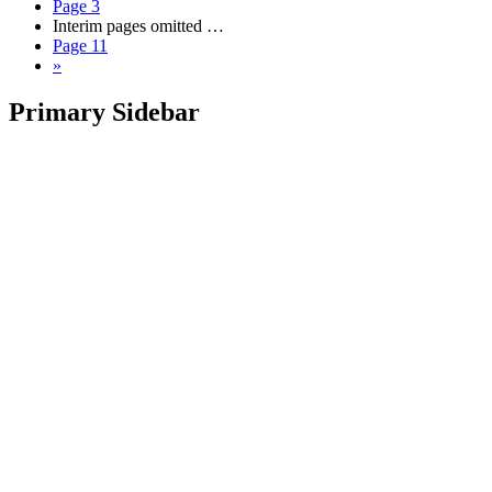
Page
3
Interim pages omitted
…
Page
11
»
Primary Sidebar