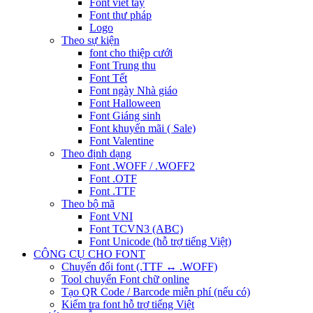
Font viết tay
Font thư pháp
Logo
Theo sự kiện
font cho thiệp cưới
Font Trung thu
Font Tết
Font ngày Nhà giáo
Font Halloween
Font Giáng sinh
Font khuyến mãi ( Sale)
Font Valentine
Theo định dạng
Font .WOFF / .WOFF2
Font .OTF
Font .TTF
Theo bộ mã
Font VNI
Font TCVN3 (ABC)
Font Unicode (hỗ trợ tiếng Việt)
CÔNG CỤ CHO FONT
Chuyển đổi font (.TTF ↔ .WOFF)
Tool chuyển Font chữ online
Tạo QR Code / Barcode miễn phí (nếu có)
Kiểm tra font hỗ trợ tiếng Việt