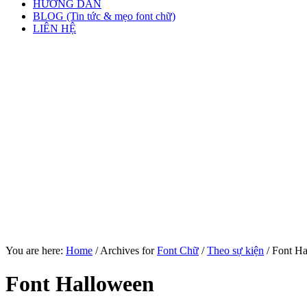
HƯỚNG DẪN
BLOG (Tin tức & mẹo font chữ)
LIÊN HỆ
You are here:
Home
/
Archives for
Font Chữ
/
Theo sự kiện
/
Font Ha
Font Halloween