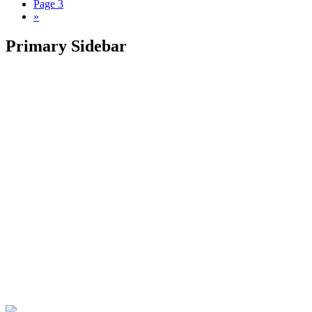
Page
3
»
Primary Sidebar