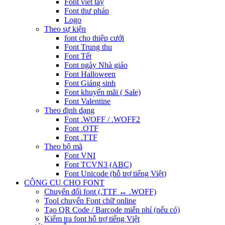
Font viết tay
Font thư pháp
Logo
Theo sự kiện
font cho thiệp cưới
Font Trung thu
Font Tết
Font ngày Nhà giáo
Font Halloween
Font Giáng sinh
Font khuyến mãi ( Sale)
Font Valentine
Theo định dạng
Font .WOFF / .WOFF2
Font .OTF
Font .TTF
Theo bộ mã
Font VNI
Font TCVN3 (ABC)
Font Unicode (hỗ trợ tiếng Việt)
CÔNG CỤ CHO FONT
Chuyển đổi font (.TTF ↔ .WOFF)
Tool chuyển Font chữ online
Tạo QR Code / Barcode miễn phí (nếu có)
Kiểm tra font hỗ trợ tiếng Việt