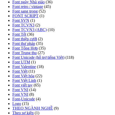
Font ngày Nhà giáo
(36)
Font retro / vintage
(45)
Font sang trọng
(52)
FONT SCRIPT
(1)
Font SVN
(1)
Font TCVN3
(2)
Font TCVN3 (ABC)
(10)
Font Tết
(36)
Font thiệp cưới
(2)
Font thư pháp
(35)
Font Tổng Hợp
(35)
Font Trung thu
(27)
Font Unicode (hỗ trợ tiếng Việt)
(118)
Font UTM
(1)
Font Valentine
(18)
Font Việt
(11)
Font Việt hóa
(22)
Font Việt Linh
(1)
Font viết tay
(65)
Font VNI
(14)
Font VNI
(8)
Font-Unicode
(4)
Logo
(15)
THEO NGÀNH NGHỀ
(9)
Theo sự kiện
(1)