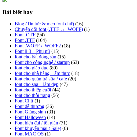
Bài biết hay
Blog (Tin tức & mẹo font chữ)
(16)
Chuyển đổi font (.TTF ↔ .WOFF)
(1)
Font .OTF
(94)
Font .TTF
(104)
Font .WOFF / .WOFF2
(18)
Font 8-3 – Phụ nữ
(15)
font cho bất động sản
(15)
Font cho công nghệ / startup
(63)
font cho giáo dục
(80)
font cho nhà hàng – ẩm thực
(18)
font cho quán trà sữa / cafe
(20)
font cho spa – làm đẹp
(47)
font cho thiệp cưới
(44)
font cho thời trang
(56)
Font Chữ
(1)
Font dễ thương
(36)
Font Giáng sinh
(31)
Font Halloween
(14)
Font hiện đại / tối giản
(71)
Font khuyến mãi ( Sale)
(6)
Font MAC OS
(1)