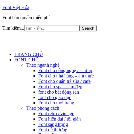
Font Việt Hóa
Font bản quyền miễn phí
Tìm kiếm...
TRANG CHỦ
FONT CHỮ
Theo ngành nghề
Font cho công nghệ / startup
Font cho nhà hàng – ẩm thực
Font cho quán trà sữa / cafe
Font cho spa – làm đẹp
font cho bất động sản
font cho giáo dục
Font cho thời trang
Theo phong cách
Font retro / vintage
Font hiện đại / tối giản
Font sang trọng
Font dễ thương