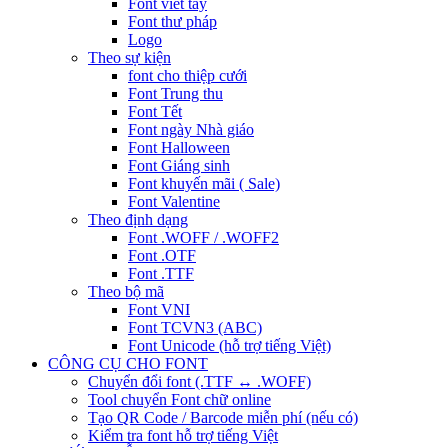
Font viết tay
Font thư pháp
Logo
Theo sự kiện
font cho thiệp cưới
Font Trung thu
Font Tết
Font ngày Nhà giáo
Font Halloween
Font Giáng sinh
Font khuyến mãi ( Sale)
Font Valentine
Theo định dạng
Font .WOFF / .WOFF2
Font .OTF
Font .TTF
Theo bộ mã
Font VNI
Font TCVN3 (ABC)
Font Unicode (hỗ trợ tiếng Việt)
CÔNG CỤ CHO FONT
Chuyển đổi font (.TTF ↔ .WOFF)
Tool chuyển Font chữ online
Tạo QR Code / Barcode miễn phí (nếu có)
Kiểm tra font hỗ trợ tiếng Việt