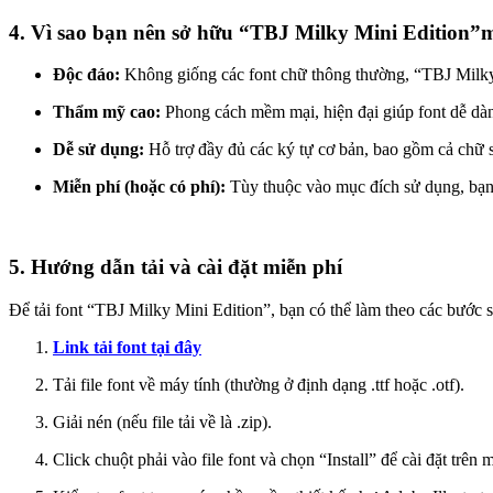
4. Vì sao bạn nên sở hữu “TBJ Milky Mini Edition”
Độc đáo:
Không giống các font chữ thông thường, “TBJ Milky Mi
Thẩm mỹ cao:
Phong cách mềm mại, hiện đại giúp font dễ dàn
Dễ sử dụng:
Hỗ trợ đầy đủ các ký tự cơ bản, bao gồm cả chữ s
Miễn phí (hoặc có phí):
Tùy thuộc vào mục đích sử dụng, bạn
5. Hướng dẫn tải và cài đặt miễn phí
Để tải font “TBJ Milky Mini Edition”, bạn có thể làm theo các bước s
Link tải font tại đây
Tải file font về máy tính (thường ở định dạng .ttf hoặc .otf).
Giải nén (nếu file tải về là .zip).
Click chuột phải vào file font và chọn “Install” để cài đặt t