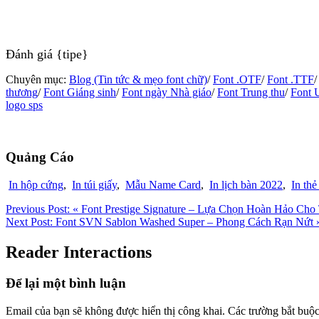
Đánh giá {tipe}
Chuyên mục:
Blog (Tin tức & mẹo font chữ)
/
Font .OTF
/
Font .TTF
thương
/
Font Giáng sinh
/
Font ngày Nhà giáo
/
Font Trung thu
/
Font U
logo sps
Quảng Cáo
In hộp cứng
,
In túi giấy
,
Mẫu Name Card
,
In lịch bàn 2022
,
In thẻ
Previous Post:
« Font Prestige Signature – Lựa Chọn Hoàn Hảo Ch
Next Post:
Font SVN Sablon Washed Super – Phong Cách Rạn Nứt 
Reader Interactions
Để lại một bình luận
Email của bạn sẽ không được hiển thị công khai.
Các trường bắt buộ