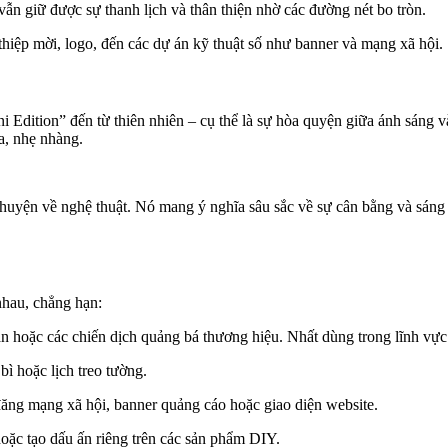
ẫn giữ được sự thanh lịch và thân thiện nhờ các đường nét bo tròn.
thiệp mời, logo, đến các dự án kỹ thuật số như banner và mạng xã hội.
 Edition” đến từ thiên nhiên – cụ thể là sự hòa quyện giữa ánh sáng v
a, nhẹ nhàng.
chuyện về nghệ thuật. Nó mang ý nghĩa sâu sắc về sự cân bằng và sáng 
nhau, chẳng hạn:
 hoặc các chiến dịch quảng bá thương hiệu. Nhất dùng trong lĩnh vực
ì hoặc lịch treo tường.
đăng mạng xã hội, banner quảng cáo hoặc giao diện website.
ặc tạo dấu ấn riêng trên các sản phẩm DIY.