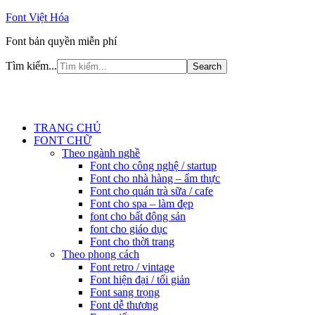
Font Việt Hóa
Font bản quyền miễn phí
Tìm kiếm...
TRANG CHỦ
FONT CHỮ
Theo ngành nghề
Font cho công nghệ / startup
Font cho nhà hàng – ẩm thực
Font cho quán trà sữa / cafe
Font cho spa – làm đẹp
font cho bất động sản
font cho giáo dục
Font cho thời trang
Theo phong cách
Font retro / vintage
Font hiện đại / tối giản
Font sang trọng
Font dễ thương