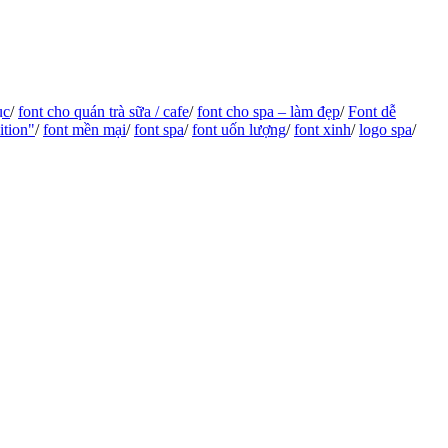
ục
/
font cho quán trà sữa / cafe
/
font cho spa – làm đẹp
/
Font dễ
ition"
/
font mền mại
/
font spa
/
font uốn lượng
/
font xinh
/
logo spa
/