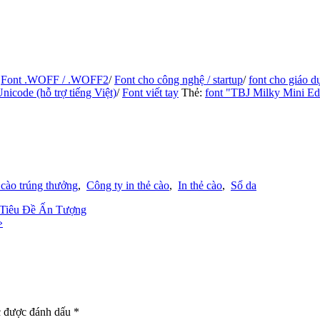
/
Font .WOFF / .WOFF2
/
Font cho công nghệ / startup
/
font cho giáo d
nicode (hỗ trợ tiếng Việt)
/
Font viết tay
Thẻ:
font "TBJ Milky Mini Ed
 cào trúng thưởng
,
Công ty in thẻ cào
,
In thẻ cào
,
Sổ da
o Tiêu Đề Ấn Tượng
»
c được đánh dấu
*