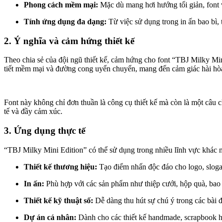
Phong cách mềm mại:
Mặc dù mang hơi hướng tối giản, font v
Tính ứng dụng đa dạng:
Từ việc sử dụng trong in ấn bao bì, 
2. Ý nghĩa và cảm hứng thiết kế
Theo chia sẻ của đội ngũ thiết kế, cảm hứng cho font “TBJ Milky Mini
tiết mềm mại và đường cong uyển chuyển, mang đến cảm giác hài hò
Font này không chỉ đơn thuần là công cụ thiết kế mà còn là một câu 
tế và đầy cảm xúc.
3. Ứng dụng thực tế
“TBJ Milky Mini Edition” có thể sử dụng trong nhiều lĩnh vực khác 
Thiết kế thương hiệu:
Tạo điểm nhấn độc đáo cho logo, slogan
In ấn:
Phù hợp với các sản phẩm như thiệp cưới, hộp quà, bao b
Thiết kế kỹ thuật số:
Dễ dàng thu hút sự chú ý trong các bài 
Dự án cá nhân:
Dành cho các thiết kế handmade, scrapbook ho