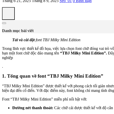
Tháng 6 21, 2025
Tháng 8 9, 2025
Seo_01
0 Bình luận
Danh mục bài viết
Tải và cài đặt
font TBJ Milky Mini Edition
Trong lĩnh vực thiết kế đồ họa, việc lựa chọn font chữ đóng vai trò 
bạn một font chữ độc đáo mang tên
“TBJ Milky Mini Edition”.
Đây 
nghiệp
.
1. Tổng quan về font “TBJ Milky Mini Edition”
“TBJ Milky Mini Edition” được thiết kế với phong cách tối giản như
hiện đại đến cổ điển. Với đặc điểm này, font không chỉ mang tính ứng
Font “TBJ Milky Mini Edition” miễn phí nổi bật với:
Đường nét thanh thoát:
Các chữ cái được thiết kế với độ cân