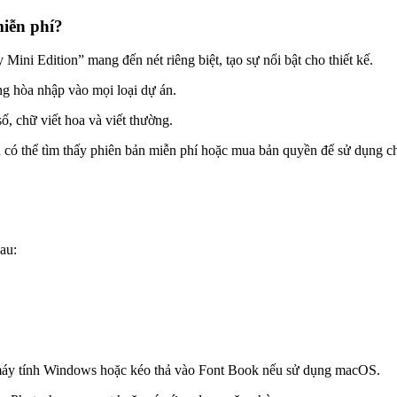
miễn phí?
ni Edition” mang đến nét riêng biệt, tạo sự nổi bật cho thiết kế.
g hòa nhập vào mọi loại dự án.
ố, chữ viết hoa và viết thường.
 có thể tìm thấy phiên bản miễn phí hoặc mua bản quyền để sử dụng c
au:
rên máy tính Windows hoặc kéo thả vào Font Book nếu sử dụng macOS.