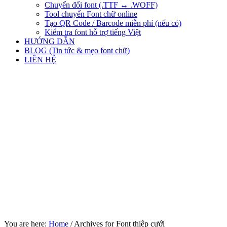
Chuyển đổi font (.TTF ↔ .WOFF)
Tool chuyển Font chữ online
Tạo QR Code / Barcode miễn phí (nếu có)
Kiểm tra font hỗ trợ tiếng Việt
HƯỚNG DẪN
BLOG (Tin tức & mẹo font chữ)
LIÊN HỆ
You are here:
Home
/
Archives for Font thiệp cưới