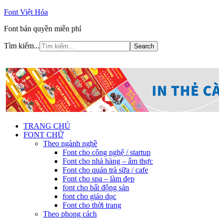
Font Việt Hóa
Font bản quyền miễn phí
Tìm kiếm...
TRANG CHỦ
FONT CHỮ
Theo ngành nghề
Font cho công nghệ / startup
Font cho nhà hàng – ẩm thực
Font cho quán trà sữa / cafe
Font cho spa – làm đẹp
font cho bất động sản
font cho giáo dục
Font cho thời trang
Theo phong cách