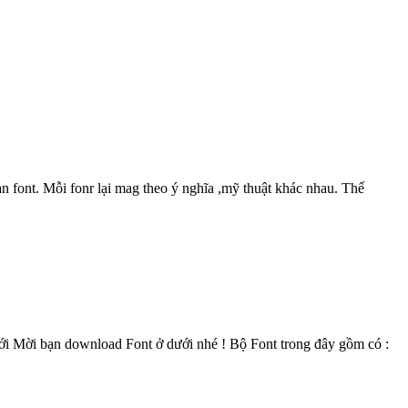
àn font. Mỗi fonr lại mag theo ý nghĩa ,mỹ thuật khác nhau. Thế
cưới Mời bạn download Font ở dưới nhé ! Bộ Font trong đây gồm có :