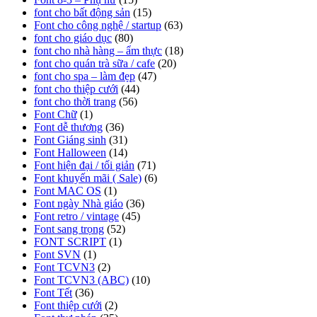
font cho bất động sản
(15)
Font cho công nghệ / startup
(63)
font cho giáo dục
(80)
font cho nhà hàng – ẩm thực
(18)
font cho quán trà sữa / cafe
(20)
font cho spa – làm đẹp
(47)
font cho thiệp cưới
(44)
font cho thời trang
(56)
Font Chữ
(1)
Font dễ thương
(36)
Font Giáng sinh
(31)
Font Halloween
(14)
Font hiện đại / tối giản
(71)
Font khuyến mãi ( Sale)
(6)
Font MAC OS
(1)
Font ngày Nhà giáo
(36)
Font retro / vintage
(45)
Font sang trọng
(52)
FONT SCRIPT
(1)
Font SVN
(1)
Font TCVN3
(2)
Font TCVN3 (ABC)
(10)
Font Tết
(36)
Font thiệp cưới
(2)