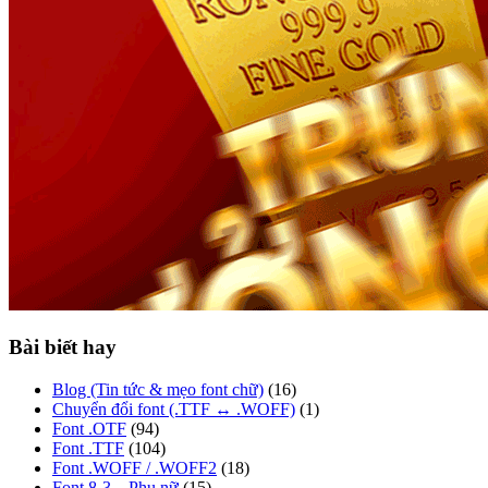
Bài biết hay
Blog (Tin tức & mẹo font chữ)
(16)
Chuyển đổi font (.TTF ↔ .WOFF)
(1)
Font .OTF
(94)
Font .TTF
(104)
Font .WOFF / .WOFF2
(18)
Font 8-3 – Phụ nữ
(15)