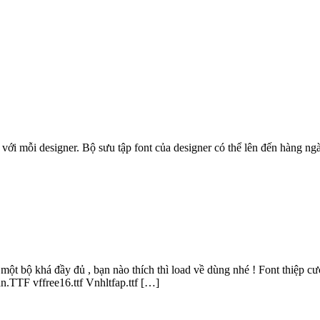
 với mỗi designer. Bộ sưu tập font của designer có thể lên đến hàng ng
một bộ khá đầy đủ , bạn nào thích thì load về dùng nhé ! Font thiệp 
TTF vffree16.ttf Vnhltfap.ttf […]