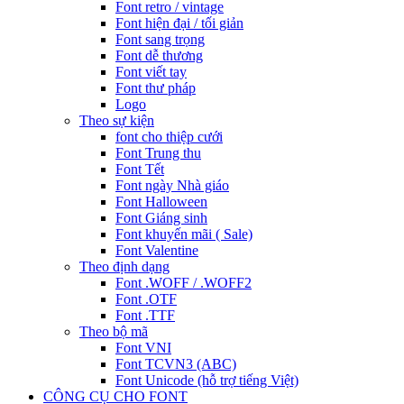
Font retro / vintage
Font hiện đại / tối giản
Font sang trọng
Font dễ thương
Font viết tay
Font thư pháp
Logo
Theo sự kiện
font cho thiệp cưới
Font Trung thu
Font Tết
Font ngày Nhà giáo
Font Halloween
Font Giáng sinh
Font khuyến mãi ( Sale)
Font Valentine
Theo định dạng
Font .WOFF / .WOFF2
Font .OTF
Font .TTF
Theo bộ mã
Font VNI
Font TCVN3 (ABC)
Font Unicode (hỗ trợ tiếng Việt)
CÔNG CỤ CHO FONT