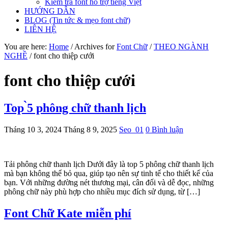
Kiểm tra font hỗ trợ tiếng Việt
HƯỚNG DẪN
BLOG (Tin tức & mẹo font chữ)
LIÊN HỆ
You are here:
Home
/
Archives for
Font Chữ
/
THEO NGÀNH
NGHỀ
/
font cho thiệp cưới
font cho thiệp cưới
Top ̀5 phông chữ thanh lịch
Tháng 10 3, 2024
Tháng 8 9, 2025
Seo_01
0 Bình luận
Tải phông chữ thanh lịch Dưới đây là top 5 phông chữ thanh lịch
mà bạn không thể bỏ qua, giúp tạo nên sự tinh tế cho thiết kế của
bạn. Với những đường nét thương mại, cân đối và dễ đọc, những
phông chữ này phù hợp cho nhiều mục đích sử dụng, từ […]
Font Chữ Kate miễn phí