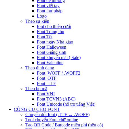
Font dễ thương
Font viết tay
Font thư pháp
Logo
Theo sự kiện
font cho thiệp cưới
Font Trung thu
Font Tết
Font ngày Nhà giáo
Font Halloween
Font Giáng sinh
Font khuyến mãi ( Sale)
Font Valentine
Theo định dạng
Font .WOFF / .WOFF2
Font .OTF
Font .TTF
Theo bộ mã
Font VNI
Font TCVN3 (ABC)
Font Unicode (hỗ trợ tiếng Việt)
CÔNG CỤ CHO FONT
Chuyển đổi font (.TTF ↔ .WOFF)
Tool chuyển Font chữ online
Tạo QR Code / Barcode miễn phí (nếu có)