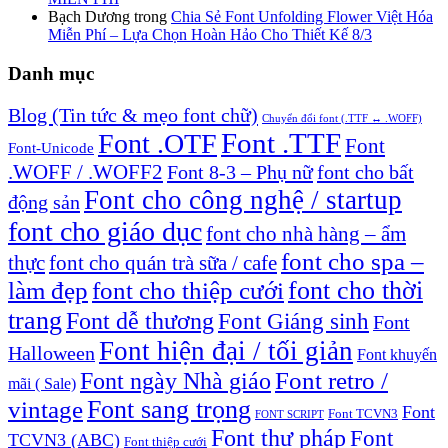
Bạch Dương
trong
Chia Sẻ Font Unfolding Flower Việt Hóa
Miễn Phí – Lựa Chọn Hoàn Hảo Cho Thiết Kế 8/3
Danh mục
Blog (Tin tức & mẹo font chữ)
Chuyển đổi font (.TTF ↔ .WOFF)
Font .TTF
Font .OTF
Font
Font-Unicode
.WOFF / .WOFF2
Font 8-3 – Phụ nữ
font cho bất
Font cho công nghệ / startup
động sản
font cho giáo dục
font cho nhà hàng – ẩm
font cho spa –
thực
font cho quán trà sữa / cafe
font cho thời
làm đẹp
font cho thiệp cưới
trang
Font dễ thương
Font Giáng sinh
Font
Font hiện đại / tối giản
Halloween
Font khuyến
Font retro /
Font ngày Nhà giáo
mãi ( Sale)
Font sang trọng
vintage
Font
Font TCVN3
FONT SCRIPT
Font thư pháp
Font
TCVN3 (ABC)
Font thiệp cưới