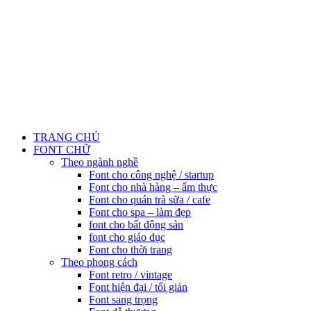
TRANG CHỦ
FONT CHỮ
Theo ngành nghề
Font cho công nghệ / startup
Font cho nhà hàng – ẩm thực
Font cho quán trà sữa / cafe
Font cho spa – làm đẹp
font cho bất động sản
font cho giáo dục
Font cho thời trang
Theo phong cách
Font retro / vintage
Font hiện đại / tối giản
Font sang trọng