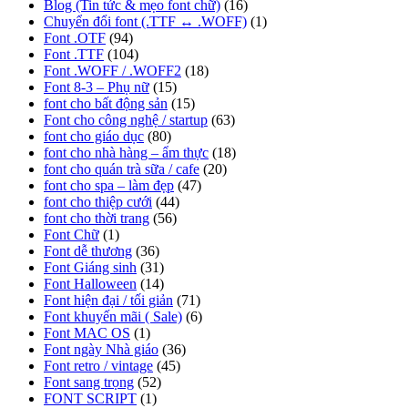
Blog (Tin tức & mẹo font chữ)
(16)
Chuyển đổi font (.TTF ↔ .WOFF)
(1)
Font .OTF
(94)
Font .TTF
(104)
Font .WOFF / .WOFF2
(18)
Font 8-3 – Phụ nữ
(15)
font cho bất động sản
(15)
Font cho công nghệ / startup
(63)
font cho giáo dục
(80)
font cho nhà hàng – ẩm thực
(18)
font cho quán trà sữa / cafe
(20)
font cho spa – làm đẹp
(47)
font cho thiệp cưới
(44)
font cho thời trang
(56)
Font Chữ
(1)
Font dễ thương
(36)
Font Giáng sinh
(31)
Font Halloween
(14)
Font hiện đại / tối giản
(71)
Font khuyến mãi ( Sale)
(6)
Font MAC OS
(1)
Font ngày Nhà giáo
(36)
Font retro / vintage
(45)
Font sang trọng
(52)
FONT SCRIPT
(1)