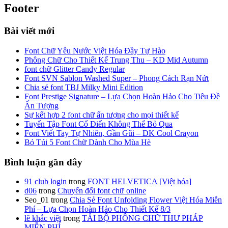
Footer
Bài viết mới
Font Chữ Yêu Nước Việt Hóa Đầy Tự Hào
Phông Chữ Cho Thiết Kế Trung Thu – KD Mid Autumn
font chữ Glitter Candy Regular
Font SVN Sablon Washed Super – Phong Cách Rạn Nứt
Chia sẻ font TBJ Milky Mini Edition
Font Prestige Signature – Lựa Chọn Hoàn Hảo Cho Tiêu Đề
Ấn Tượng
Sự kết hợp 2 font chữ ấn tượng cho mọi thiết kế
Tuyển Tập Font Cổ Điển Không Thể Bỏ Qua
Font Viết Tay Tự Nhiên, Gần Gũi – DK Cool Crayon
Bỏ Túi 5 Font Chữ Dành Cho Mùa Hè
Bình luận gần đây
91 club login
trong
FONT HELVETICA [Việt hóa]
d06
trong
Chuyển đổi font chữ online
Seo_01
trong
Chia Sẻ Font Unfolding Flower Việt Hóa Miễn
Phí – Lựa Chọn Hoàn Hảo Cho Thiết Kế 8/3
lê khắc việt
trong
TẢI BỘ PHÔNG CHỮ THƯ PHÁP
MIỄN PHÍ