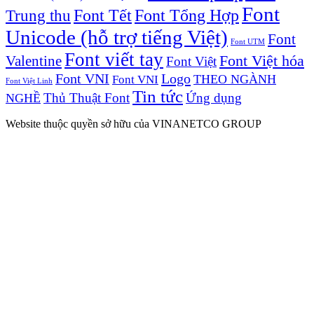
Font
Font Tết
Font Tổng Hợp
Trung thu
Unicode (hỗ trợ tiếng Việt)
Font
Font UTM
Font viết tay
Valentine
Font Việt hóa
Font Việt
Font VNI
Logo
Font VNI
THEO NGÀNH
Font Việt Linh
Tin tức
Thủ Thuật Font
Ứng dụng
NGHỀ
Website thuộc quyền sở hữu của VINANETCO GROUP