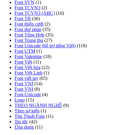
Font SVN
(1)
Font TCVN3
(2)
Font TCVN3 (ABC)
(10)
Font Tết
(36)
Font thiệp cưới
(2)
Font thư pháp
(35)
Font Tổng Hợp
(35)
Font Trung thu
(27)
Font Unicode (hỗ trợ tiếng Việt)
(118)
Font UTM
(1)
Font Valentine
(18)
Font Việt
(11)
Font Việt hóa
(22)
Font Việt Linh
(1)
Font viết tay
(65)
Font VNI
(14)
Font VNI
(8)
Font-Unicode
(4)
Logo
(15)
THEO NGÀNH NGHỀ
(9)
Theo sự kiện
(1)
Thủ Thuật Font
(11)
Tin tức
(42)
Ứng dụng
(11)