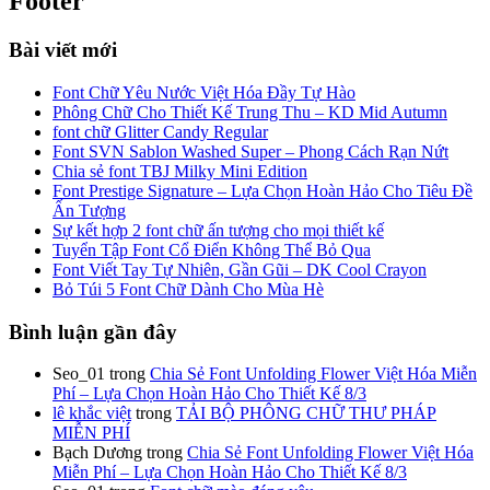
Footer
Bài viết mới
Font Chữ Yêu Nước Việt Hóa Đầy Tự Hào
Phông Chữ Cho Thiết Kế Trung Thu – KD Mid Autumn
font chữ Glitter Candy Regular
Font SVN Sablon Washed Super – Phong Cách Rạn Nứt
Chia sẻ font TBJ Milky Mini Edition
Font Prestige Signature – Lựa Chọn Hoàn Hảo Cho Tiêu Đề
Ấn Tượng
Sự kết hợp 2 font chữ ấn tượng cho mọi thiết kế
Tuyển Tập Font Cổ Điển Không Thể Bỏ Qua
Font Viết Tay Tự Nhiên, Gần Gũi – DK Cool Crayon
Bỏ Túi 5 Font Chữ Dành Cho Mùa Hè
Bình luận gần đây
Seo_01
trong
Chia Sẻ Font Unfolding Flower Việt Hóa Miễn
Phí – Lựa Chọn Hoàn Hảo Cho Thiết Kế 8/3
lê khắc việt
trong
TẢI BỘ PHÔNG CHỮ THƯ PHÁP
MIỄN PHÍ
Bạch Dương
trong
Chia Sẻ Font Unfolding Flower Việt Hóa
Miễn Phí – Lựa Chọn Hoàn Hảo Cho Thiết Kế 8/3