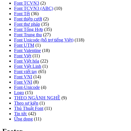
Font TCVN3
(2)
Font TCVN3 (ABC)
(10)
Font Tết
(36)
Font thiệp cưới
(2)
Font thư pháp
(35)
Font Tổng Hợp
(35)
Font Trung thu
(27)
Font Unicode (hỗ trợ tiếng Việt)
(118)
Font UTM
(1)
Font Valentine
(18)
Font Việt
(11)
Font Việt hóa
(22)
Font Việt Linh
(1)
Font viết tay
(65)
Font VNI
(14)
Font VNI
(8)
Font-Unicode
(4)
Logo
(15)
THEO NGÀNH NGHỀ
(9)
Theo sự kiện
(1)
Thủ Thuật Font
(11)
Tin tức
(42)
Ứng dụng
(11)