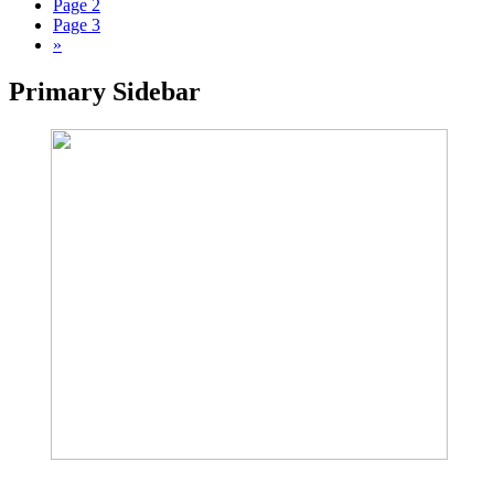
Page
2
Page
3
»
Primary Sidebar