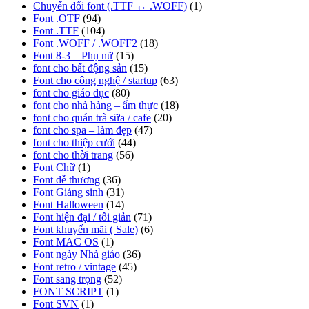
Chuyển đổi font (.TTF ↔ .WOFF)
(1)
Font .OTF
(94)
Font .TTF
(104)
Font .WOFF / .WOFF2
(18)
Font 8-3 – Phụ nữ
(15)
font cho bất động sản
(15)
Font cho công nghệ / startup
(63)
font cho giáo dục
(80)
font cho nhà hàng – ẩm thực
(18)
font cho quán trà sữa / cafe
(20)
font cho spa – làm đẹp
(47)
font cho thiệp cưới
(44)
font cho thời trang
(56)
Font Chữ
(1)
Font dễ thương
(36)
Font Giáng sinh
(31)
Font Halloween
(14)
Font hiện đại / tối giản
(71)
Font khuyến mãi ( Sale)
(6)
Font MAC OS
(1)
Font ngày Nhà giáo
(36)
Font retro / vintage
(45)
Font sang trọng
(52)
FONT SCRIPT
(1)
Font SVN
(1)