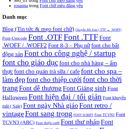
Seo_01
trong
Font chữ mèo đáng yêu
rosanna
trong
Font chữ mèo đáng yêu
Danh mục
Blog (Tin tức & mẹo font chữ)
Chuyển đổi font (.TTF ↔ .WOFF)
Font .TTF
Font .OTF
Font
Font-Unicode
.WOFF / .WOFF2
Font 8-3 – Phụ nữ
font cho bất
Font cho công nghệ / startup
động sản
font cho giáo dục
font cho nhà hàng – ẩm
font cho spa –
thực
font cho quán trà sữa / cafe
font cho thời
làm đẹp
font cho thiệp cưới
trang
Font dễ thương
Font Giáng sinh
Font
Font hiện đại / tối giản
Halloween
Font khuyến
Font retro /
Font ngày Nhà giáo
mãi ( Sale)
Font sang trọng
vintage
Font
Font TCVN3
FONT SCRIPT
Font thư pháp
Font
TCVN3 (ABC)
Font thiệp cưới