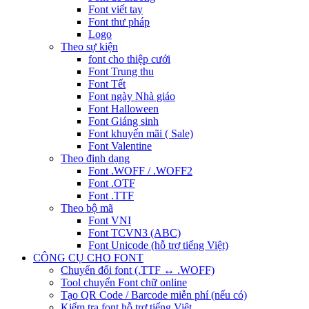
Font viết tay
Font thư pháp
Logo
Theo sự kiện
font cho thiệp cưới
Font Trung thu
Font Tết
Font ngày Nhà giáo
Font Halloween
Font Giáng sinh
Font khuyến mãi ( Sale)
Font Valentine
Theo định dạng
Font .WOFF / .WOFF2
Font .OTF
Font .TTF
Theo bộ mã
Font VNI
Font TCVN3 (ABC)
Font Unicode (hỗ trợ tiếng Việt)
CÔNG CỤ CHO FONT
Chuyển đổi font (.TTF ↔ .WOFF)
Tool chuyển Font chữ online
Tạo QR Code / Barcode miễn phí (nếu có)
Kiểm tra font hỗ trợ tiếng Việt