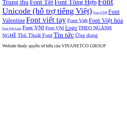
Font
Font Tết
Font Tổng Hợp
Trung thu
Unicode (hỗ trợ tiếng Việt)
Font
Font UTM
Font viết tay
Valentine
Font Việt hóa
Font Việt
Font VNI
Logo
Font VNI
THEO NGÀNH
Font Việt Linh
Tin tức
Thủ Thuật Font
Ứng dụng
NGHỀ
Website thuộc quyền sở hữu của VINANETCO GROUP