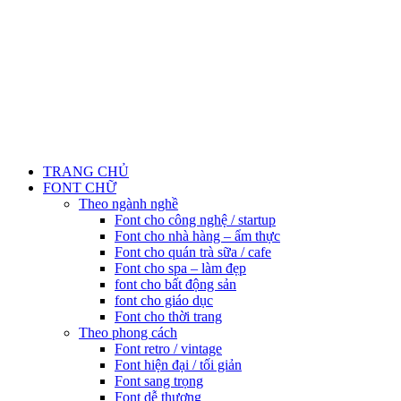
TRANG CHỦ
FONT CHỮ
Theo ngành nghề
Font cho công nghệ / startup
Font cho nhà hàng – ẩm thực
Font cho quán trà sữa / cafe
Font cho spa – làm đẹp
font cho bất động sản
font cho giáo dục
Font cho thời trang
Theo phong cách
Font retro / vintage
Font hiện đại / tối giản
Font sang trọng
Font dễ thương