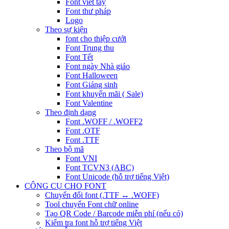
Font viết tay
Font thư pháp
Logo
Theo sự kiện
font cho thiệp cưới
Font Trung thu
Font Tết
Font ngày Nhà giáo
Font Halloween
Font Giáng sinh
Font khuyến mãi ( Sale)
Font Valentine
Theo định dạng
Font .WOFF / .WOFF2
Font .OTF
Font .TTF
Theo bộ mã
Font VNI
Font TCVN3 (ABC)
Font Unicode (hỗ trợ tiếng Việt)
CÔNG CỤ CHO FONT
Chuyển đổi font (.TTF ↔ .WOFF)
Tool chuyển Font chữ online
Tạo QR Code / Barcode miễn phí (nếu có)
Kiểm tra font hỗ trợ tiếng Việt