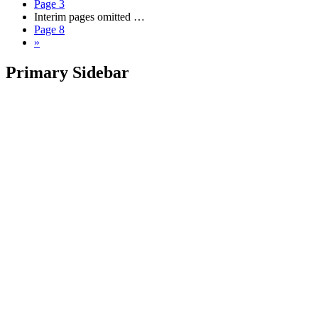
Page
3
Interim pages omitted
…
Page
8
»
Primary Sidebar