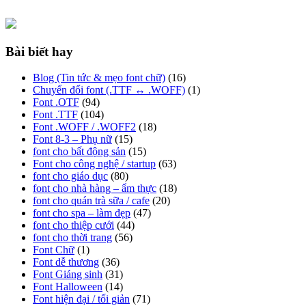
Bài biết hay
Blog (Tin tức & mẹo font chữ)
(16)
Chuyển đổi font (.TTF ↔ .WOFF)
(1)
Font .OTF
(94)
Font .TTF
(104)
Font .WOFF / .WOFF2
(18)
Font 8-3 – Phụ nữ
(15)
font cho bất động sản
(15)
Font cho công nghệ / startup
(63)
font cho giáo dục
(80)
font cho nhà hàng – ẩm thực
(18)
font cho quán trà sữa / cafe
(20)
font cho spa – làm đẹp
(47)
font cho thiệp cưới
(44)
font cho thời trang
(56)
Font Chữ
(1)
Font dễ thương
(36)
Font Giáng sinh
(31)
Font Halloween
(14)
Font hiện đại / tối giản
(71)