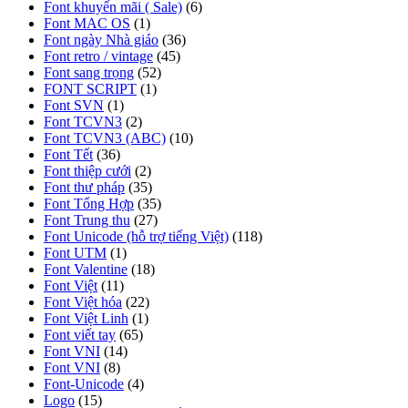
Font khuyến mãi ( Sale)
(6)
Font MAC OS
(1)
Font ngày Nhà giáo
(36)
Font retro / vintage
(45)
Font sang trọng
(52)
FONT SCRIPT
(1)
Font SVN
(1)
Font TCVN3
(2)
Font TCVN3 (ABC)
(10)
Font Tết
(36)
Font thiệp cưới
(2)
Font thư pháp
(35)
Font Tổng Hợp
(35)
Font Trung thu
(27)
Font Unicode (hỗ trợ tiếng Việt)
(118)
Font UTM
(1)
Font Valentine
(18)
Font Việt
(11)
Font Việt hóa
(22)
Font Việt Linh
(1)
Font viết tay
(65)
Font VNI
(14)
Font VNI
(8)
Font-Unicode
(4)
Logo
(15)