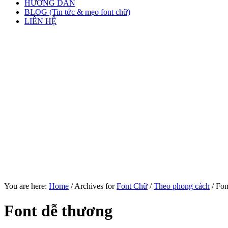
HƯỚNG DẪN
BLOG (Tin tức & mẹo font chữ)
LIÊN HỆ
You are here:
Home
/
Archives for
Font Chữ
/
Theo phong cách
/
Fon
Font dễ thương