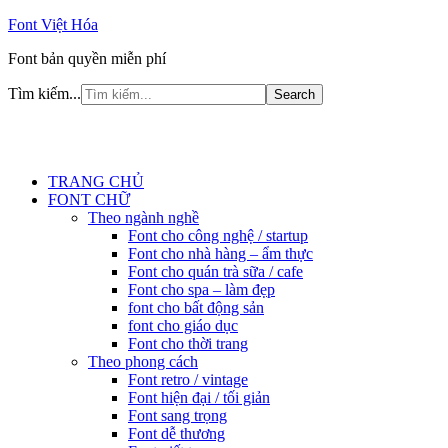
Font Việt Hóa
Font bản quyền miễn phí
Tìm kiếm...
TRANG CHỦ
FONT CHỮ
Theo ngành nghề
Font cho công nghệ / startup
Font cho nhà hàng – ẩm thực
Font cho quán trà sữa / cafe
Font cho spa – làm đẹp
font cho bất động sản
font cho giáo dục
Font cho thời trang
Theo phong cách
Font retro / vintage
Font hiện đại / tối giản
Font sang trọng
Font dễ thương