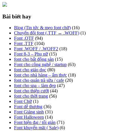
Bài biết hay
Blog (Tin tức & mẹo font chữ)
(16)
Chuyển đổi font (.TTF ↔ .WOFF)
(1)
Font .OTF
(94)
Font .TTF
(104)
Font .WOFF / .WOFF2
(18)
Font 8-3 – Phụ nữ
(15)
font cho bất động sản
(15)
Font cho công nghệ / startup
(63)
font cho giáo dục
(80)
font cho nhà hàng – ẩm thực
(18)
font cho quán trà sữa / cafe
(20)
font cho spa – làm đẹp
(47)
font cho thiệp cưới
(44)
font cho thời trang
(56)
Font Chữ
(1)
Font dễ thương
(36)
Font Giáng sinh
(31)
Font Halloween
(14)
Font hiện đại / tối giản
(71)
Font khuyến mãi ( Sale)
(6)