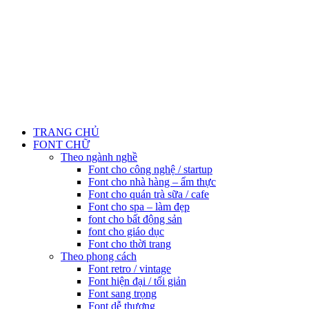
TRANG CHỦ
FONT CHỮ
Theo ngành nghề
Font cho công nghệ / startup
Font cho nhà hàng – ẩm thực
Font cho quán trà sữa / cafe
Font cho spa – làm đẹp
font cho bất động sản
font cho giáo dục
Font cho thời trang
Theo phong cách
Font retro / vintage
Font hiện đại / tối giản
Font sang trọng
Font dễ thương