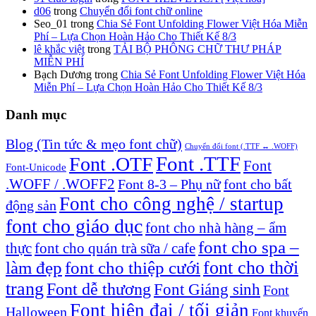
d06
trong
Chuyển đổi font chữ online
Seo_01
trong
Chia Sẻ Font Unfolding Flower Việt Hóa Miễn
Phí – Lựa Chọn Hoàn Hảo Cho Thiết Kế 8/3
lê khắc việt
trong
TẢI BỘ PHÔNG CHỮ THƯ PHÁP
MIỄN PHÍ
Bạch Dương
trong
Chia Sẻ Font Unfolding Flower Việt Hóa
Miễn Phí – Lựa Chọn Hoàn Hảo Cho Thiết Kế 8/3
Danh mục
Blog (Tin tức & mẹo font chữ)
Chuyển đổi font (.TTF ↔ .WOFF)
Font .TTF
Font .OTF
Font
Font-Unicode
.WOFF / .WOFF2
Font 8-3 – Phụ nữ
font cho bất
Font cho công nghệ / startup
động sản
font cho giáo dục
font cho nhà hàng – ẩm
font cho spa –
thực
font cho quán trà sữa / cafe
font cho thời
làm đẹp
font cho thiệp cưới
trang
Font dễ thương
Font Giáng sinh
Font
Font hiện đại / tối giản
Halloween
Font khuyến