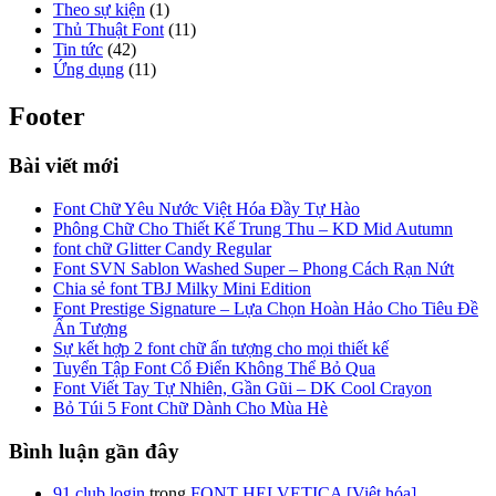
Theo sự kiện
(1)
Thủ Thuật Font
(11)
Tin tức
(42)
Ứng dụng
(11)
Footer
Bài viết mới
Font Chữ Yêu Nước Việt Hóa Đầy Tự Hào
Phông Chữ Cho Thiết Kế Trung Thu – KD Mid Autumn
font chữ Glitter Candy Regular
Font SVN Sablon Washed Super – Phong Cách Rạn Nứt
Chia sẻ font TBJ Milky Mini Edition
Font Prestige Signature – Lựa Chọn Hoàn Hảo Cho Tiêu Đề
Ấn Tượng
Sự kết hợp 2 font chữ ấn tượng cho mọi thiết kế
Tuyển Tập Font Cổ Điển Không Thể Bỏ Qua
Font Viết Tay Tự Nhiên, Gần Gũi – DK Cool Crayon
Bỏ Túi 5 Font Chữ Dành Cho Mùa Hè
Bình luận gần đây
91 club login
trong
FONT HELVETICA [Việt hóa]