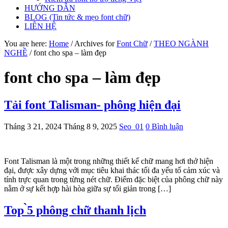
HƯỚNG DẪN
BLOG (Tin tức & mẹo font chữ)
LIÊN HỆ
You are here:
Home
/
Archives for
Font Chữ
/
THEO NGÀNH
NGHỀ
/
font cho spa – làm đẹp
font cho spa – làm đẹp
Tải font Talisman- phông hiện đại
Tháng 3 21, 2024
Tháng 8 9, 2025
Seo_01
0 Bình luận
Font Talisman là một trong những thiết kế chữ mang hơi thở hiện
đại, được xây dựng với mục tiêu khai thác tối đa yếu tố cảm xúc và
tính trực quan trong từng nét chữ. Điểm đặc biệt của phông chữ này
nằm ở sự kết hợp hài hòa giữa sự tối giản trong […]
Top ̀5 phông chữ thanh lịch