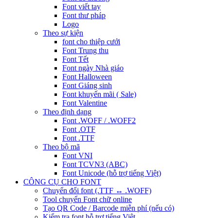
Font viết tay
Font thư pháp
Logo
Theo sự kiện
font cho thiệp cưới
Font Trung thu
Font Tết
Font ngày Nhà giáo
Font Halloween
Font Giáng sinh
Font khuyến mãi ( Sale)
Font Valentine
Theo định dạng
Font .WOFF / .WOFF2
Font .OTF
Font .TTF
Theo bộ mã
Font VNI
Font TCVN3 (ABC)
Font Unicode (hỗ trợ tiếng Việt)
CÔNG CỤ CHO FONT
Chuyển đổi font (.TTF ↔ .WOFF)
Tool chuyển Font chữ online
Tạo QR Code / Barcode miễn phí (nếu có)
Kiểm tra font hỗ trợ tiếng Việt