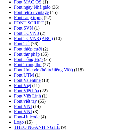
Font MAC OS
(1)
Font ngày Nhà giáo
(36)
Font retro / vintage
(45)
Font sang trọng
(52)
FONT SCRIPT
(1)
Font SVN
(1)
Font TCVN3
(2)
Font TCVN3 (ABC)
(10)
Font Tết
(36)
Font thiệp cưới
(2)
Font thư pháp
(35)
Font Tổng Hợp
(35)
Font Trung thu
(27)
Font Unicode (hỗ trợ tiếng Việt)
(118)
Font UTM
(1)
Font Valentine
(18)
Font Việt
(11)
Font Việt hóa
(22)
Font Việt Linh
(1)
Font viết tay
(65)
Font VNI
(14)
Font VNI
(8)
Font-Unicode
(4)
Logo
(15)
THEO NGÀNH NGHỀ
(9)