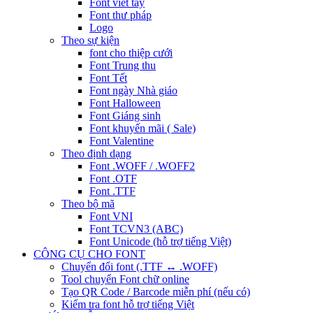
Font viết tay
Font thư pháp
Logo
Theo sự kiện
font cho thiệp cưới
Font Trung thu
Font Tết
Font ngày Nhà giáo
Font Halloween
Font Giáng sinh
Font khuyến mãi ( Sale)
Font Valentine
Theo định dạng
Font .WOFF / .WOFF2
Font .OTF
Font .TTF
Theo bộ mã
Font VNI
Font TCVN3 (ABC)
Font Unicode (hỗ trợ tiếng Việt)
CÔNG CỤ CHO FONT
Chuyển đổi font (.TTF ↔ .WOFF)
Tool chuyển Font chữ online
Tạo QR Code / Barcode miễn phí (nếu có)
Kiểm tra font hỗ trợ tiếng Việt