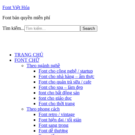
Font Việt Hóa
Font bản quyền miễn phí
Tìm kiếm...
TRANG CHỦ
FONT CHỮ
Theo ngành nghề
Font cho công nghệ / startup
Font cho nhà hàng – ẩm thực
Font cho quán trà sữa / cafe
Font cho spa – làm đẹp
font cho bất động sản
font cho giáo dục
Font cho thời trang
Theo phong cách
Font retro / vintage
Font hiện đại / tối giản
Font sang trọng
Font dễ thương