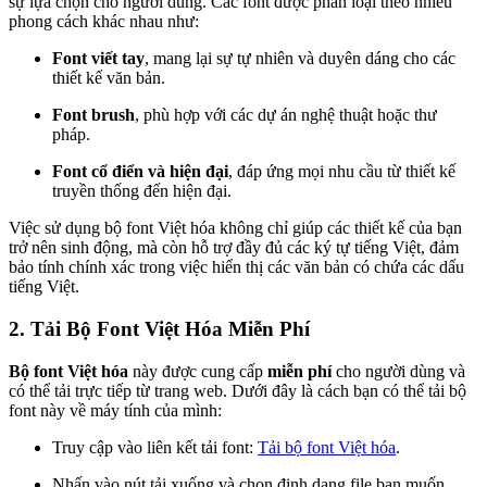
sự lựa chọn cho người dùng. Các font được phân loại theo nhiều
phong cách khác nhau như:
Font viết tay
, mang lại sự tự nhiên và duyên dáng cho các
thiết kế văn bản.
Font brush
, phù hợp với các dự án nghệ thuật hoặc thư
pháp.
Font cổ điển và hiện đại
, đáp ứng mọi nhu cầu từ thiết kế
truyền thống đến hiện đại.
Việc sử dụng bộ font Việt hóa không chỉ giúp các thiết kế của bạn
trở nên sinh động, mà còn hỗ trợ đầy đủ các ký tự tiếng Việt, đảm
bảo tính chính xác trong việc hiển thị các văn bản có chứa các dấu
tiếng Việt.
2. Tải Bộ Font Việt Hóa Miễn Phí
Bộ font Việt hóa
này được cung cấp
miễn phí
cho người dùng và
có thể tải trực tiếp từ trang web. Dưới đây là cách bạn có thể tải bộ
font này về máy tính của mình:
Truy cập vào liên kết tải font:
Tải bộ font Việt hóa
.
Nhấn vào nút tải xuống và chọn định dạng file bạn muốn.