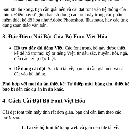
Sau khi tải xong, bạn cần giải nén và cài đặt font vào hệ thống của
mình. Điều này sẽ giúp bạn sử dụng các font này trong các phần
mềm thiết kế đồ họa như Adobe Photoshop, Illustrator, hay các ứng
dụng soạn thảo văn bản.
3. Đặc Điểm Nổi Bật Của Bộ Font Việt Hóa
Hỗ trợ đầy đủ tiếng Việt
: Các font trong bộ này được thiết
kế để hỗ trợ mọi ký tự tiếng Việt, từ dấu sắc, huyền, hỏi, ngã,
đến các ký tự đặc biệt.
Dễ dàng cài đặt
: Sau khi tải về, bạn chỉ cần giải nén và cài
đặt vào hệ thống.
Phù hợp với mọi dự án thiết kế
: Từ
thiệp mời
,
bảng tên
,
thiết kế
bao bì
đến các dự án
in ấn
khác.
4. Cách Cài Đặt Bộ Font Việt Hóa
Cài đặt font trên máy tính rất đơn giản, bạn chỉ cần làm theo các
bước sau:
Tải về bộ font
từ trang web và giải nén file tải về.