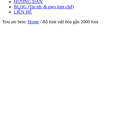
HƯỚNG DẪN
BLOG (Tin tức & mẹo font chữ)
LIÊN HỆ
You are here:
Home
/
Bộ font việt hóa gần 2000 font