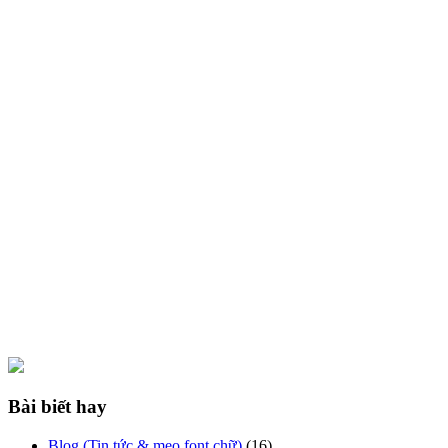
Bài biết hay
Blog (Tin tức & mẹo font chữ)
(16)