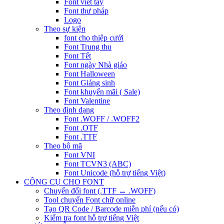
Font viết tay
Font thư pháp
Logo
Theo sự kiện
font cho thiệp cưới
Font Trung thu
Font Tết
Font ngày Nhà giáo
Font Halloween
Font Giáng sinh
Font khuyến mãi ( Sale)
Font Valentine
Theo định dạng
Font .WOFF / .WOFF2
Font .OTF
Font .TTF
Theo bộ mã
Font VNI
Font TCVN3 (ABC)
Font Unicode (hỗ trợ tiếng Việt)
CÔNG CỤ CHO FONT
Chuyển đổi font (.TTF ↔ .WOFF)
Tool chuyển Font chữ online
Tạo QR Code / Barcode miễn phí (nếu có)
Kiểm tra font hỗ trợ tiếng Việt