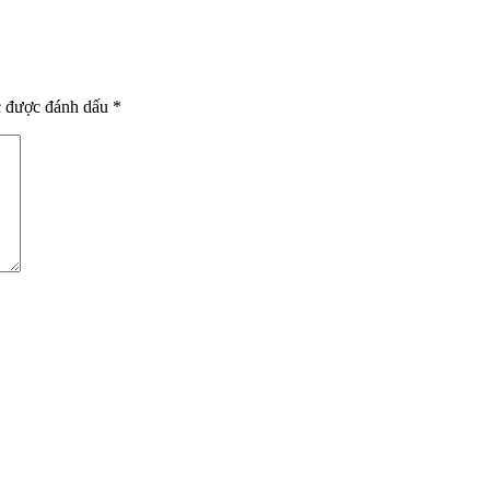
c được đánh dấu
*