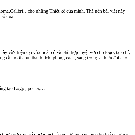
homa,Calibri…cho những Thiết kế của mình. Thế nên bài viết này
 bỏ qua
này vừa hiện đại vừa hoài cổ và phù hợp tuyệt vời cho logo, tạp chí,
ng cần một chút thanh lịch, phong cách, sang trọng và hiện đại cho
áng tạo Logp , poster,…
 kết hợp với một số đường nét sắc nét. Điều này làm cho kiểu chữ này