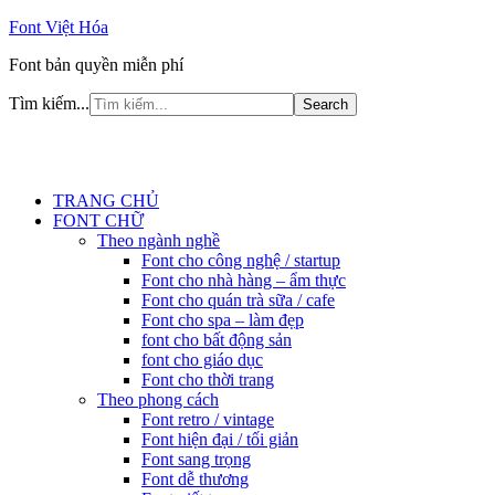
Font Việt Hóa
Font bản quyền miễn phí
Tìm kiếm...
TRANG CHỦ
FONT CHỮ
Theo ngành nghề
Font cho công nghệ / startup
Font cho nhà hàng – ẩm thực
Font cho quán trà sữa / cafe
Font cho spa – làm đẹp
font cho bất động sản
font cho giáo dục
Font cho thời trang
Theo phong cách
Font retro / vintage
Font hiện đại / tối giản
Font sang trọng
Font dễ thương