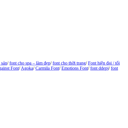
 sản
/
font cho spa – làm đẹp
/
font cho thời trang
/
Font hiện đại / tối
ainst Font
/
Agoka
/
Carmila Font
/
Emotions Font
/
font ddepj
/
font