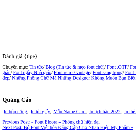
Đánh giá {tipe}
Chuyên mục:
Tin tức
/
Blog (Tin tức & mẹo font chữ)
/
Font .OTF
/
Fo
giản
/
Font ngày Nhà giáo
/
Font retro / vintage
/
Font sang trọng
/
Font
đẹp
/
Những Phông Chữ Mà Những Designer Không Muốn Bạn Biết
Quảng Cáo
In hộp cứng
,
In túi giấy
,
Mẫu Name Card
,
In lịch bàn 2022
,
In thẻ
Previous Post:
« Font Eloora – Phông chữ hiện đại
Next Post:
Bộ Font Việt hóa Đẳng Cấp Cho Nhãn Hiệu Mỹ Phẩm »