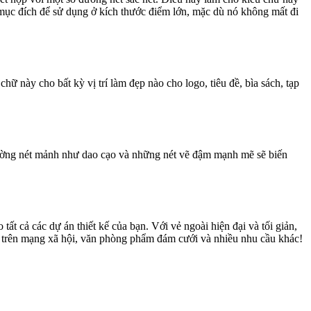
có mục đích để sử dụng ở kích thước điểm lớn, mặc dù nó không mất đi
ữ này cho bất kỳ vị trí làm đẹp nào cho logo, tiêu đề, bìa sách, tạp
 đường nét mảnh như dao cạo và những nét vẽ đậm mạnh mẽ sẽ biến
ất cả các dự án thiết kế của bạn. Với vẻ ngoài hiện đại và tối giản,
á trên mạng xã hội, văn phòng phẩm đám cưới và nhiều nhu cầu khác!