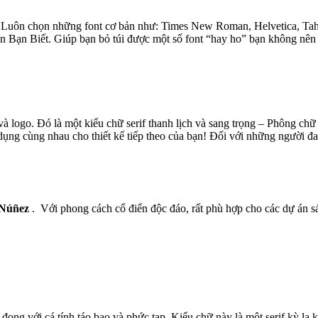
 . Luôn chọn những font cơ bản như: Times New Roman, Helvetica, Ta
ạn Biết. Giúp bạn bỏ túi được một số font “hay ho” bạn không nên
à logo. Đó là một kiểu chữ serif thanh lịch và sang trọng – Phông chữ 
dụng cùng nhau cho thiết kế tiếp theo của bạn! Đối với những người đa
 Núñez
.
Với phong cách cổ điển độc đáo, rất phù hợp cho các dự án s
 đọng với cá tính táo bạo và phức tạp. Kiểu chữ này là một serif kỳ lạ