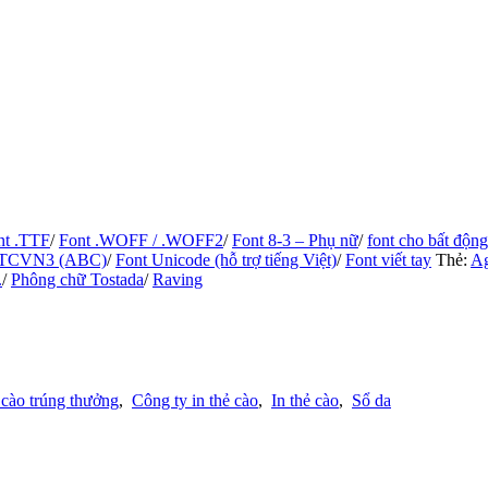
nt .TTF
/
Font .WOFF / .WOFF2
/
Font 8-3 – Phụ nữ
/
font cho bất động
 TCVN3 (ABC)
/
Font Unicode (hỗ trợ tiếng Việt)
/
Font viết tay
Thẻ:
Ag
.
/
Phông chữ Tostada
/
Raving
 cào trúng thưởng
,
Công ty in thẻ cào
,
In thẻ cào
,
Sổ da