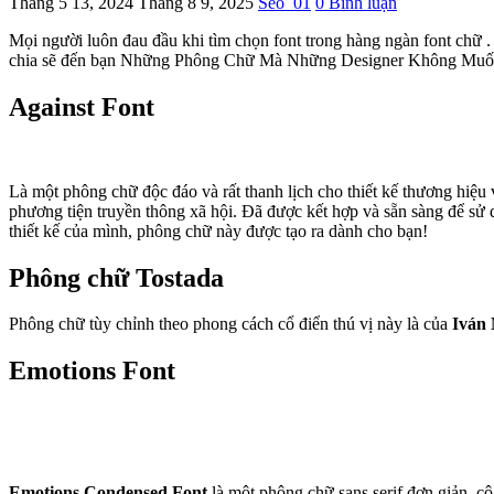
Tháng 5 13, 2024
Tháng 8 9, 2025
Seo_01
0 Bình luận
Mọi người luôn đau đầu khi tìm chọn font trong hàng ngàn font chữ
chia sẽ đến bạn Những Phông Chữ Mà Những Designer Không Muốn B
Against Font
Là một phông chữ độc đáo và rất thanh lịch cho thiết kế thương hiệu v
phương tiện truyền thông xã hội. Đã được kết hợp và sẵn sàng để sử 
thiết kế của mình, phông chữ này được tạo ra dành cho bạn!
Phông chữ Tostada
Phông chữ tùy chỉnh theo phong cách cổ điển thú vị này là của
Iván
Emotions Font
Emotions Condensed Font
là một phông chữ sans serif đơn giản, cô