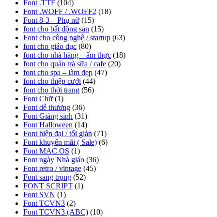
Font .TTF
(104)
Font .WOFF / .WOFF2
(18)
Font 8-3 – Phụ nữ
(15)
font cho bất động sản
(15)
Font cho công nghệ / startup
(63)
font cho giáo dục
(80)
font cho nhà hàng – ẩm thực
(18)
font cho quán trà sữa / cafe
(20)
font cho spa – làm đẹp
(47)
font cho thiệp cưới
(44)
font cho thời trang
(56)
Font Chữ
(1)
Font dễ thương
(36)
Font Giáng sinh
(31)
Font Halloween
(14)
Font hiện đại / tối giản
(71)
Font khuyến mãi ( Sale)
(6)
Font MAC OS
(1)
Font ngày Nhà giáo
(36)
Font retro / vintage
(45)
Font sang trọng
(52)
FONT SCRIPT
(1)
Font SVN
(1)
Font TCVN3
(2)
Font TCVN3 (ABC)
(10)