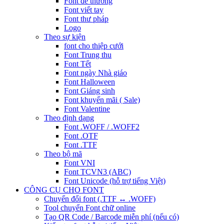
Font dễ thương
Font viết tay
Font thư pháp
Logo
Theo sự kiện
font cho thiệp cưới
Font Trung thu
Font Tết
Font ngày Nhà giáo
Font Halloween
Font Giáng sinh
Font khuyến mãi ( Sale)
Font Valentine
Theo định dạng
Font .WOFF / .WOFF2
Font .OTF
Font .TTF
Theo bộ mã
Font VNI
Font TCVN3 (ABC)
Font Unicode (hỗ trợ tiếng Việt)
CÔNG CỤ CHO FONT
Chuyển đổi font (.TTF ↔ .WOFF)
Tool chuyển Font chữ online
Tạo QR Code / Barcode miễn phí (nếu có)