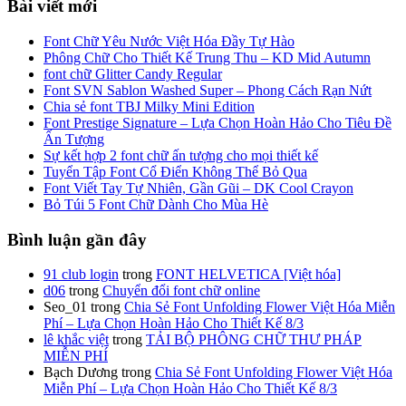
Bài viết mới
Font Chữ Yêu Nước Việt Hóa Đầy Tự Hào
Phông Chữ Cho Thiết Kế Trung Thu – KD Mid Autumn
font chữ Glitter Candy Regular
Font SVN Sablon Washed Super – Phong Cách Rạn Nứt
Chia sẻ font TBJ Milky Mini Edition
Font Prestige Signature – Lựa Chọn Hoàn Hảo Cho Tiêu Đề
Ấn Tượng
Sự kết hợp 2 font chữ ấn tượng cho mọi thiết kế
Tuyển Tập Font Cổ Điển Không Thể Bỏ Qua
Font Viết Tay Tự Nhiên, Gần Gũi – DK Cool Crayon
Bỏ Túi 5 Font Chữ Dành Cho Mùa Hè
Bình luận gần đây
91 club login
trong
FONT HELVETICA [Việt hóa]
d06
trong
Chuyển đổi font chữ online
Seo_01
trong
Chia Sẻ Font Unfolding Flower Việt Hóa Miễn
Phí – Lựa Chọn Hoàn Hảo Cho Thiết Kế 8/3
lê khắc việt
trong
TẢI BỘ PHÔNG CHỮ THƯ PHÁP
MIỄN PHÍ
Bạch Dương
trong
Chia Sẻ Font Unfolding Flower Việt Hóa
Miễn Phí – Lựa Chọn Hoàn Hảo Cho Thiết Kế 8/3