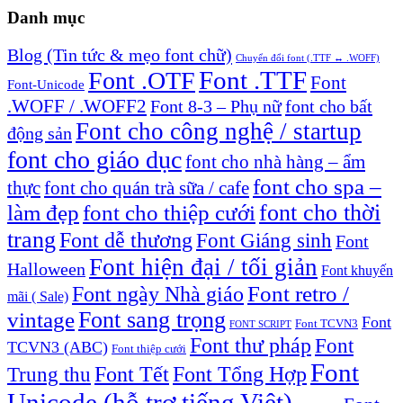
Danh mục
Blog (Tin tức & mẹo font chữ)
Chuyển đổi font (.TTF ↔ .WOFF)
Font .TTF
Font .OTF
Font
Font-Unicode
.WOFF / .WOFF2
Font 8-3 – Phụ nữ
font cho bất
Font cho công nghệ / startup
động sản
font cho giáo dục
font cho nhà hàng – ẩm
font cho spa –
thực
font cho quán trà sữa / cafe
font cho thời
làm đẹp
font cho thiệp cưới
trang
Font dễ thương
Font Giáng sinh
Font
Font hiện đại / tối giản
Halloween
Font khuyến
Font retro /
Font ngày Nhà giáo
mãi ( Sale)
Font sang trọng
vintage
Font
Font TCVN3
FONT SCRIPT
Font thư pháp
Font
TCVN3 (ABC)
Font thiệp cưới
Font
Font Tết
Font Tổng Hợp
Trung thu
Unicode (hỗ trợ tiếng Việt)