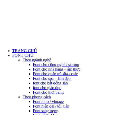
TRANG CHỦ
FONT CHỮ
Theo ngành nghề
Font cho công nghệ / startup
Font cho nhà hàng – ẩm thực
Font cho quán trà sữa / cafe
Font cho spa – làm đẹp
font cho bất động sản
font cho giáo dục
Font cho thời trang
Theo phong cách
Font retro / vintage
Font hiện đại / tối giản
Font sang trọng