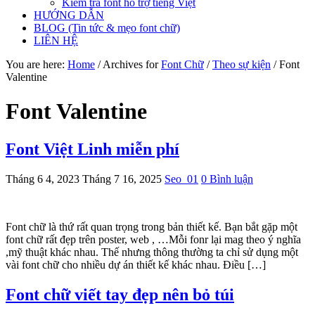
Kiểm tra font hỗ trợ tiếng Việt
HƯỚNG DẪN
BLOG (Tin tức & mẹo font chữ)
LIÊN HỆ
You are here:
Home
/
Archives for
Font Chữ
/
Theo sự kiện
/
Font
Valentine
Font Valentine
Font Việt Linh miễn phí
Tháng 6 4, 2023
Tháng 7 16, 2025
Seo_01
0 Bình luận
Font chữ là thứ rất quan trọng trong bản thiết kế. Bạn bắt gặp một
font chữ rất đẹp trên poster, web , …Mỗi fonr lại mag theo ý nghĩa
,mỹ thuật khác nhau. Thế nhưng thông thường ta chỉ sử dụng một
vài font chữ cho nhiều dự án thiết kế khác nhau. Điều […]
Font chữ viết tay đẹp nên bỏ túi