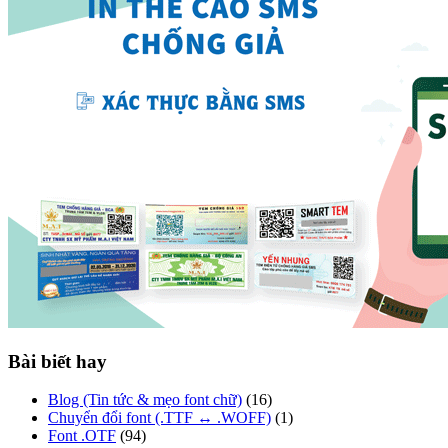
Bài biết hay
Blog (Tin tức & mẹo font chữ)
(16)
Chuyển đổi font (.TTF ↔ .WOFF)
(1)
Font .OTF
(94)