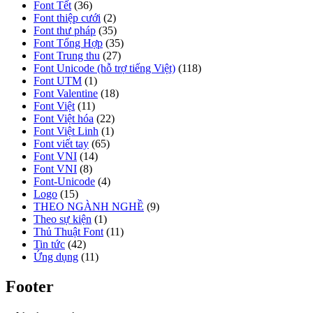
Font Tết
(36)
Font thiệp cưới
(2)
Font thư pháp
(35)
Font Tổng Hợp
(35)
Font Trung thu
(27)
Font Unicode (hỗ trợ tiếng Việt)
(118)
Font UTM
(1)
Font Valentine
(18)
Font Việt
(11)
Font Việt hóa
(22)
Font Việt Linh
(1)
Font viết tay
(65)
Font VNI
(14)
Font VNI
(8)
Font-Unicode
(4)
Logo
(15)
THEO NGÀNH NGHỀ
(9)
Theo sự kiện
(1)
Thủ Thuật Font
(11)
Tin tức
(42)
Ứng dụng
(11)
Footer